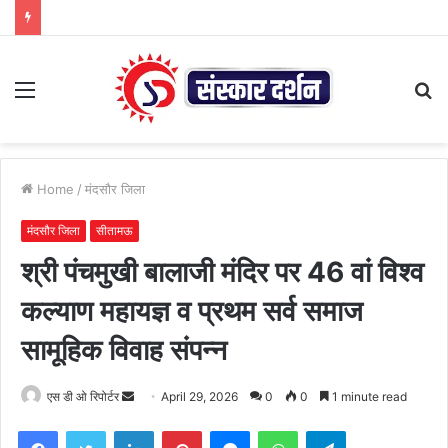
Menu
S
fo
Home
/
मंदसौर जिला
मंदसौर जिला
सीतामऊ
श्री पंचमुखी बालाजी मंदिर पर 46 वां विश्व
कल्याण महायज्ञ व प्रथम सर्व समाज
सामूहिक विवाह संपन्न
Send
एस डी ओ रिपोर्टर
April 29, 2026
0
0
1 minute read
an
Facebook
Twitter
LinkedIn
Pinterest
Messenger
WhatsApp
Telegram
email