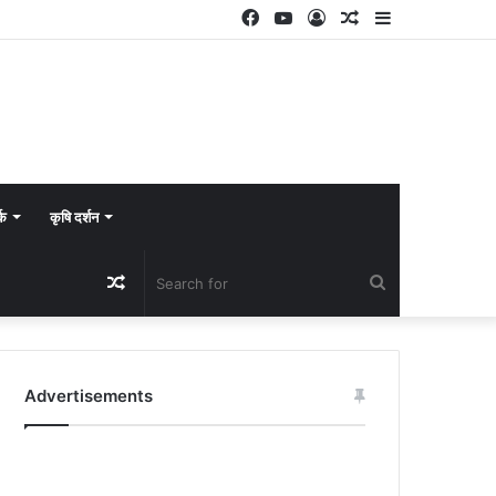
Facebook
YouTube
Log
Random
Sidebar
In
Article
्क
कृषि दर्शन
Random
Search
Article
for
Advertisements