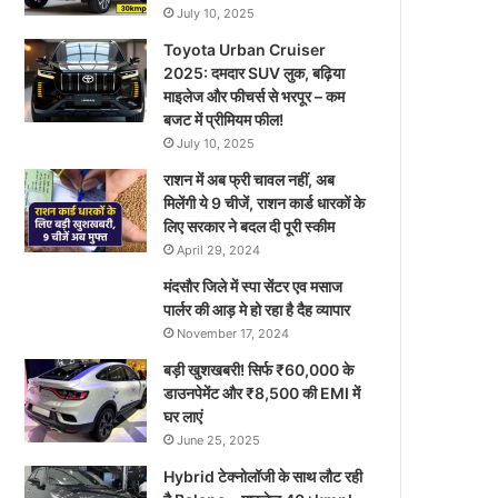
July 10, 2025
Toyota Urban Cruiser
2025: दमदार SUV लुक, बढ़िया
माइलेज और फीचर्स से भरपूर – कम
बजट में प्रीमियम फील!
July 10, 2025
राशन में अब फ्री चावल नहीं, अब
मिलेंगी ये 9 चीजें, राशन कार्ड धारकों के
लिए सरकार ने बदल दी पूरी स्कीम
April 29, 2024
मंदसौर जिले में स्पा सेंटर एव मसाज
पार्लर की आड़ मे हो रहा है दैह व्यापार
November 17, 2024
बड़ी खुशखबरी! सिर्फ ₹60,000 के
डाउनपेमेंट और ₹8,500 की EMI में
घर लाएं
June 25, 2025
Hybrid टेक्नोलॉजी के साथ लौट रही