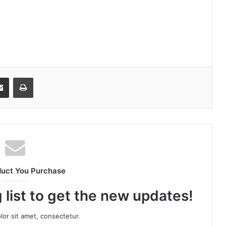
senger
Share via Email
Print
duct You Purchase
 list to get the new updates!
or sit amet, consectetur.