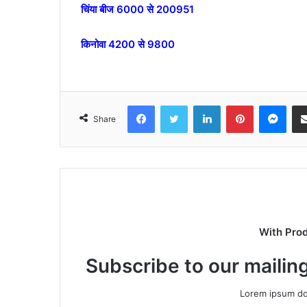
चिंया बीज 6000 से 200951
किनोवा 4200 से 9800
Facebook
Twitter
LinkedIn
Pinterest
Mes
Share
With Pro
Subscribe to our mailing
Lorem ipsum dol