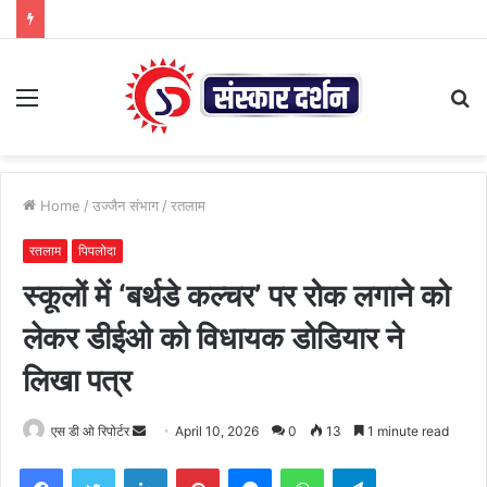
Menu
S
fo
Home
/
उज्जैन संभाग
/
रतलाम
रतलाम
पिपलोदा
स्कूलों में ‘बर्थडे कल्चर’ पर रोक लगाने को
लेकर डीईओ को विधायक डोडियार ने
लिखा पत्र
Send
एस डी ओ रिपोर्टर
April 10, 2026
0
13
1 minute read
an
Facebook
Twitter
LinkedIn
Pinterest
Messenger
WhatsApp
Telegram
email