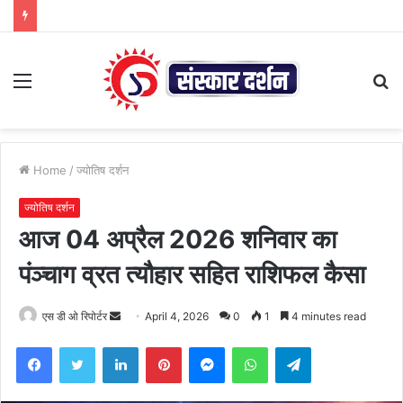
Menu
S
fo
Home
/
ज्योतिष दर्शन
ज्योतिष दर्शन
आज 04 अप्रैल 2026 शनिवार का
पंञ्चाग व्रत त्यौहार सहित राशिफल कैसा
Send
एस डी ओ रिपोर्टर
April 4, 2026
0
1
4 minutes read
an
Facebook
Twitter
LinkedIn
Pinterest
Messenger
WhatsApp
Telegram
email