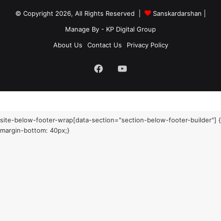
© Copyright 2026, All Rights Reserved |
Sanskardarshan
|
Manage By - KP Digital Group
About Us
Contact Us
Privacy Policy
Facebook
YouTube
site-below-footer-wrap[data-section="section-below-footer-builder"] {
margin-bottom: 40px;}