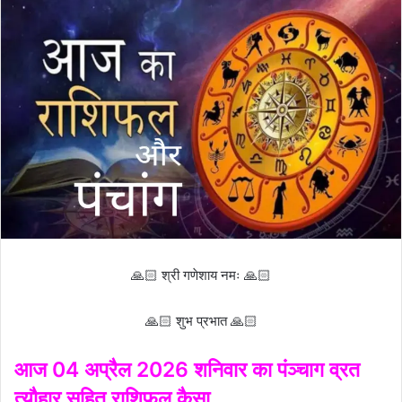
🙏🏻 श्री गणेशाय नमः 🙏🏻
🙏🏻 शुभ प्रभात 🙏🏻
आज 04 अप्रैल 2026 शनिवार का पंञ्चाग व्रत
त्यौहार सहित राशिफल कैसा