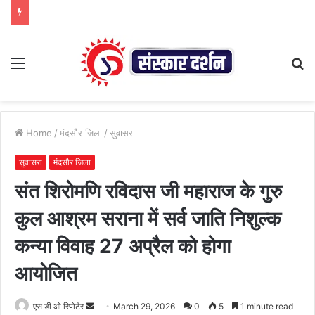
Menu
S
fo
Home
/
मंदसौर जिला
/
सुवासरा
सुवासरा
मंदसौर जिला
संत शिरोमणि रविदास जी महाराज के गुरु
कुल आश्रम सराना में सर्व जाति निशुल्क
कन्या विवाह 27 अप्रैल को होगा
आयोजित
Send
एस डी ओ रिपोर्टर
March 29, 2026
0
5
1 minute read