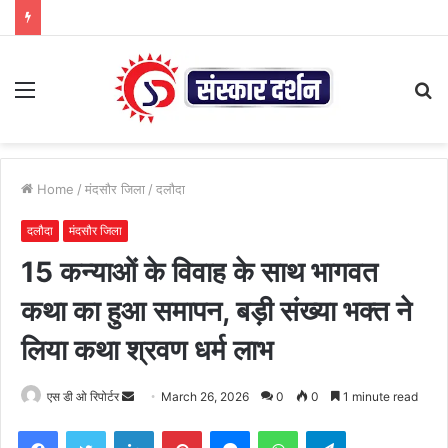
Menu
S
fo
Home
/
मंदसौर जिला
/
दलौदा
दलौदा
मंदसौर जिला
15 कन्याओं के विवाह के साथ भागवत
कथा का हुआ समापन, बड़ी संख्या भक्त ने
लिया कथा श्रवण धर्म लाभ
Send
एस डी ओ रिपोर्टर
March 26, 2026
0
0
1 minute read
an
Facebook
Twitter
LinkedIn
Pinterest
Messenger
WhatsApp
Telegram
email