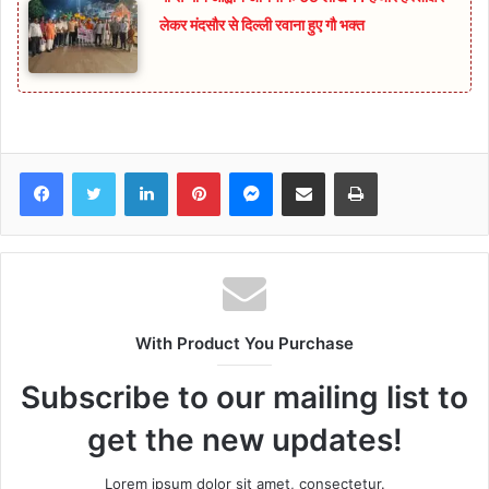
लेकर मंदसौर से दिल्ली रवाना हुए गौ भक्त
Facebook
Twitter
LinkedIn
Pinterest
Messenger
Share via Email
Print
With Product You Purchase
Subscribe to our mailing list to
get the new updates!
Lorem ipsum dolor sit amet, consectetur.