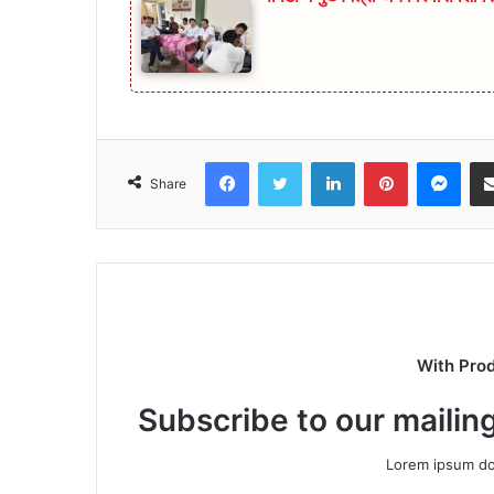
Facebook
Twitter
LinkedIn
Pinterest
Mes
Share
With Pro
Subscribe to our mailing
Lorem ipsum dol