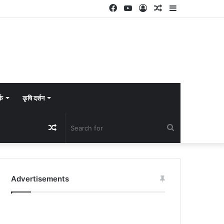
Facebook
YouTube
Log
Random
Sidebar
In
Article
्क
कृषि दर्शन
Random
Search
Article
for
Advertisements