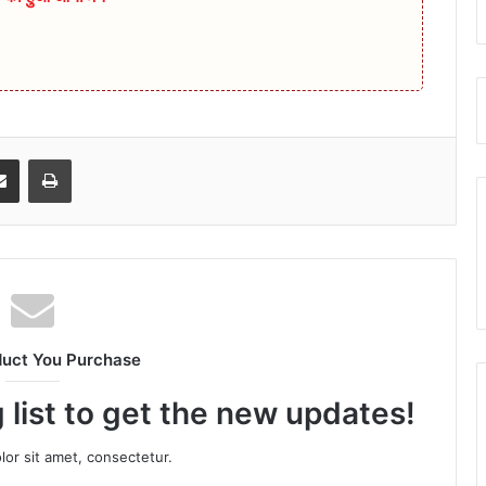
senger
Share via Email
Print
duct You Purchase
 list to get the new updates!
or sit amet, consectetur.