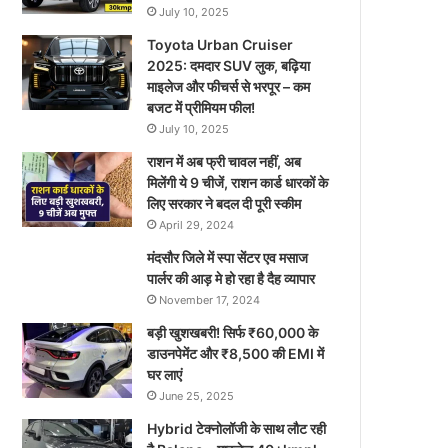
July 10, 2025
Toyota Urban Cruiser
2025: दमदार SUV लुक, बढ़िया
माइलेज और फीचर्स से भरपूर – कम
बजट में प्रीमियम फील!
July 10, 2025
राशन में अब फ्री चावल नहीं, अब
मिलेंगी ये 9 चीजें, राशन कार्ड धारकों के
लिए सरकार ने बदल दी पूरी स्कीम
April 29, 2024
मंदसौर जिले में स्पा सेंटर एव मसाज
पार्लर की आड़ मे हो रहा है दैह व्यापार
November 17, 2024
बड़ी खुशखबरी! सिर्फ ₹60,000 के
डाउनपेमेंट और ₹8,500 की EMI में
घर लाएं
June 25, 2025
Hybrid टेक्नोलॉजी के साथ लौट रही