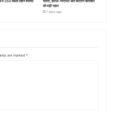
ाब व 350 किलो लहन बरामद
सस्ता, होटल-रेस्टोरेंट और कैटरिंग कारोबार
को बड़ी राहत
7 days ago
ields are marked
*