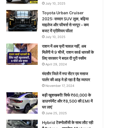
July 10, 2025
Toyota Urban Cruiser
2025: दमदार SUV लुक, बढ़िया
माइलेज और फीचर्स से भरपूर – कम
बजट में प्रीमियम फील!
July 10, 2025
राशन में अब फ्री चावल नहीं, अब
मिलेंगी ये 9 चीजें, राशन कार्ड धारकों के
लिए सरकार ने बदल दी पूरी स्कीम
April 29, 2024
मंदसौर जिले में स्पा सेंटर एव मसाज
पार्लर की आड़ मे हो रहा है दैह व्यापार
November 17, 2024
बड़ी खुशखबरी! सिर्फ ₹60,000 के
डाउनपेमेंट और ₹8,500 की EMI में
घर लाएं
June 25, 2025
Hybrid टेक्नोलॉजी के साथ लौट रही