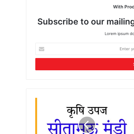
With Pro
Subscribe to our mailing
Lorem ipsum dol
Enter
your
Email
address