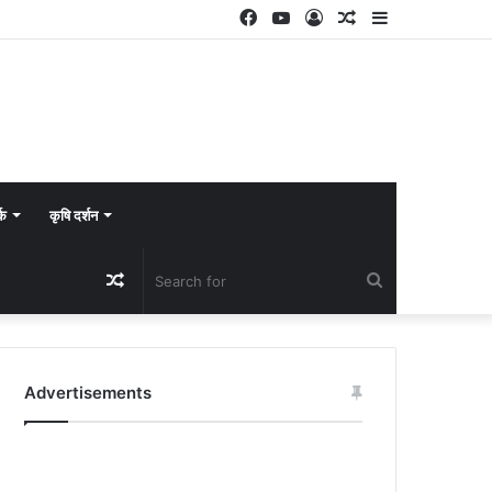
Facebook
YouTube
Log
Random
Sidebar
In
Article
्क
कृषि दर्शन
Random
Search
Article
for
Advertisements