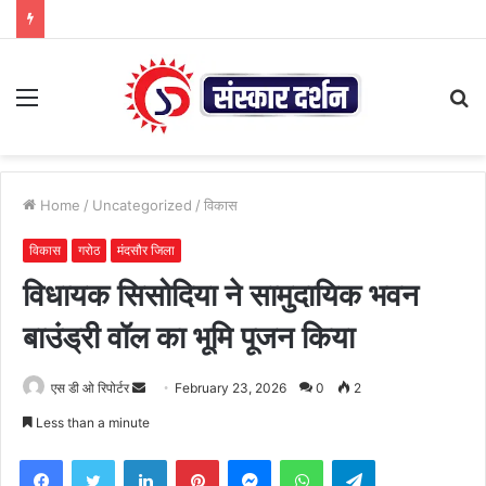
Menu
S
fo
Home
/
Uncategorized
/
विकास
विकास
गरोठ
मंदसौर जिला
विधायक सिसोदिया ने सामुदायिक भवन
बाउंड्री वॉल का भूमि पूजन किया
Send
एस डी ओ रिपोर्टर
February 23, 2026
0
2
an
Less than a minute
email
Facebook
Twitter
LinkedIn
Pinterest
Messenger
WhatsApp
Telegram