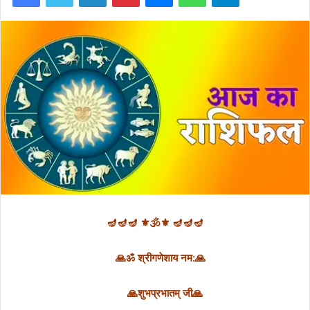
🪔🪔🪔 ⚜🕉⚜ 🪔🪔🪔
🙏ॐ श्रीगणेशाय नम:🙏
🙏शुभप्रभातम् जी🙏