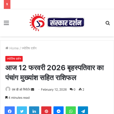
Menu
S
fo
Home
/
ज्योतिष दर्शन
ज्योतिष दर्शन
आज 12 फरवरी 2026 बृहस्पतिवार का
पंचांग मुख्यांश सहित राशिफल
Send
एस डी ओ रिपोर्टर
February 12, 2026
0
2
an
4 minutes read
email
Facebook
Twitter
LinkedIn
Pinterest
Messenger
WhatsApp
Telegram