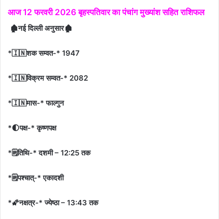
आज 12 फरवरी 2026 बृहस्पतिवार का पंचांग मुख्यांश सहित राशिफल
🏚नई दिल्ली अनुसार🏚
*🇮🇳शक सम्वत-* 1947
*🇮🇳विक्रम सम्वत-* 2082
*🇮🇳मास-* फाल्गुन
*🌓पक्ष-* कृष्णपक्ष
*🗒तिथि-* दशमी – 12:25 तक
*🗒पश्चात्-* एकादशी
*🌠नक्षत्र-* ज्येष्ठा – 13:43 तक