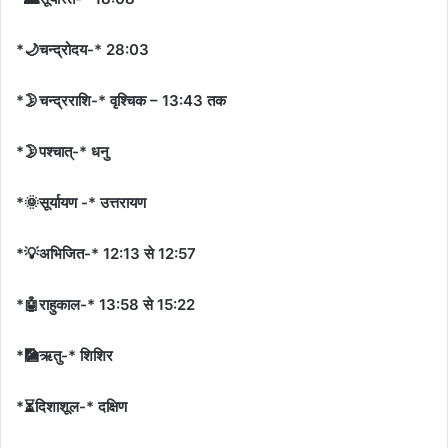
*🌙चन्द्रोदय-* 28:03
*🌛चन्द्रराशि-* वृश्चिक – 13:43 तक
*🌛पश्चात्-* धनु
*🌞सूर्यायण -* उत्तरायण
*💡अभिजित-* 12:13 से 12:57
*🤖राहुकाल-* 13:58 से 15:22
*🎑ऋतु-* शिशिर
*⏳दिशाशूल-* दक्षिण