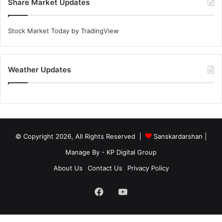
Share Market Updates
Stock Market Today
by TradingView
Weather Updates
© Copyright 2026, All Rights Reserved |
Sanskardarshan
|
Manage By - KP Digital Group
About Us
Contact Us
Privacy Policy
Facebook
YouTube