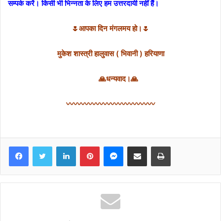
सम्पर्क करें। किसी भी भिन्नता के लिए हम उत्तरदायी नहीं हैं।
🌷आपका दिन मंगलमय हो।🌷
मुकेश शास्त्री हालुवास ( भिवानी ) हरियाणा
🙏धन्यवाद।🙏
〰〰〰〰〰〰〰〰〰〰〰〰
Facebook
Twitter
LinkedIn
Pinterest
Messenger
Share via Email
Print