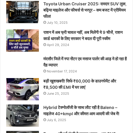
Toyota Urban Cruiser 2025: दमदार SUV लुक,
बढ़िया माइलेज और फीचर्स से भरपूर – कम बजट में प्रीमियम
फील!
July 10, 2025
राशन में अब फ्री चावल नहीं, अब मिलेंगी ये 9 चीजें, राशन
कार्ड धारकों के लिए सरकार ने बदल दी पूरी स्कीम
April 29, 2024
मंदसौर जिले में स्पा सेंटर एव मसाज पार्लर की आड़ मे हो रहा है
दैह व्यापार
November 17, 2024
बड़ी खुशखबरी! सिर्फ ₹60,000 के डाउनपेमेंट और
₹8,500 की EMI में घर लाएं
June 25, 2025
Hybrid टेक्नोलॉजी के साथ लौट रही है Baleno –
माइलेज 40+kmpl और कीमत आम आदमी की जेब में!
July 6, 2025