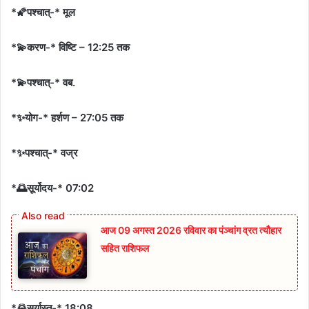
*🌠पश्चात्-* मूल
*💫करण-* विष्टि – 12:25 तक
*💫पश्चात्-* वब.
*✨योग-* हर्शण – 27:05 तक
*✨पश्चात्-* वज्र
*🌅सूर्योदय-* 07:02
आज 09 अगस्त 2026 रविवार का पंञ्चांग व्रत त्यौहार
सहित राशिफल
*🌄सूर्यास्त-* 18:08