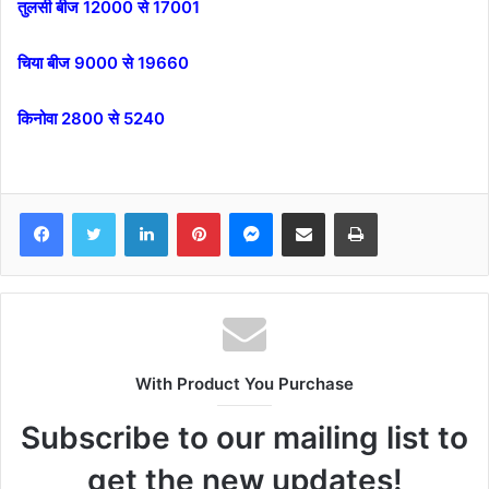
तुलसी बीज 12000 से 17001
चिया बीज 9000 से 19660
किनोवा 2800 से 5240
Facebook
Twitter
LinkedIn
Pinterest
Messenger
Share via Email
Print
With Product You Purchase
Subscribe to our mailing list to
get the new updates!