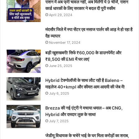
राशन में अब फ्री चावल नहीं, अब मिलेंगी ये 9 चीजें, राशन
कार्ड धारकों के लिए सरकार ने बदल दी पूरी स्कीम
April 29, 2024
मंदसौर जिले में स्पा सेंटर एव मसाज पार्लर की आड़ मे हो रहा है
दैह व्यापार
November 17, 2024
बड़ी खुशखबरी! सिर्फ ₹60,000 के डाउनपेमेंट और
₹8,500 की EMI में घर लाएं
June 25, 2025
Hybrid टेक्नोलॉजी के साथ लौट रही है Baleno –
माइलेज 40+kmpl और कीमत आम आदमी की जेब में!
July 6, 2025
Brezza की नई एंट्री ने मचाया धमाल – अब CNG,
Hybrid और दमदार लुक के साथ!
July 7, 2025
जेडीयू विधायक के चचेरे भाई के घर मिला करोड़ों का शराब,