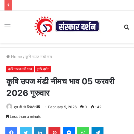
Menu
S
fo
Home
/
कृषि उपज मंडी भाव
कृषि उपज मंडी भाव
कृषि दर्शन
कृषि उपज मंडी नीमच भाव 05 फरवरी
2026 गुरुवार
Send
एस डी ओ रिपोर्टर
February 5, 2026
0
142
an
Less than a minute
email
Facebook
Twitter
LinkedIn
Pinterest
Messenger
WhatsApp
Telegram