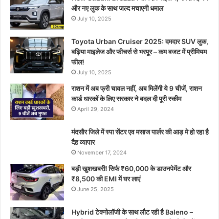
और नए लुक के साथ जल्द मचाएगी धमाल
July 10, 2025
Toyota Urban Cruiser 2025: दमदार SUV लुक,
बढ़िया माइलेज और फीचर्स से भरपूर – कम बजट में प्रीमियम
फील!
July 10, 2025
राशन में अब फ्री चावल नहीं, अब मिलेंगी ये 9 चीजें, राशन
कार्ड धारकों के लिए सरकार ने बदल दी पूरी स्कीम
April 29, 2024
मंदसौर जिले में स्पा सेंटर एव मसाज पार्लर की आड़ मे हो रहा है
दैह व्यापार
November 17, 2024
बड़ी खुशखबरी! सिर्फ ₹60,000 के डाउनपेमेंट और
₹8,500 की EMI में घर लाएं
June 25, 2025
Hybrid टेक्नोलॉजी के साथ लौट रही है Baleno –