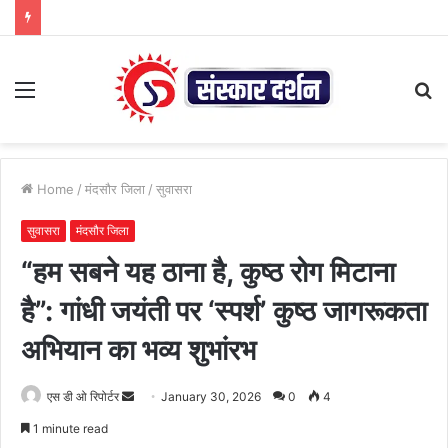
Menu
S
fo
Home
/
मंदसौर जिला
/
सुवासरा
सुवासरा
मंदसौर जिला
“हम सबने यह ठाना है, कुष्ठ रोग मिटाना
है”: गांधी जयंती पर ‘स्पर्श’ कुष्ठ जागरूकता
अभियान का भव्य शुभांरभ
Send
एस डी ओ रिपोर्टर
January 30, 2026
0
4
an
1 minute read
email