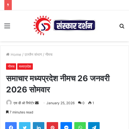
Menu
S
fo
Home
/
उज्जैन संभाग
/
नीमच
नीमच
मध्यप्रदेश
समाचार मध्यप्रदेश नीमच 26 जनवरी
2026 सोमवार
Send
एस डी ओ रिपोर्टर
January 25, 2026
0
1
an
7 minutes read
email
Facebook
Twitter
LinkedIn
Pinterest
Messenger
WhatsApp
Telegram