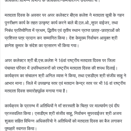
अधिकारी विभिन्न विभागों के अधिकारी-कर्मचारीगण उपस्थित थे।
मतदाता दिवस के अवसर पर अपर कलेक्टर बीएस कलेश ने मतदाता सूची के गहन
पुनरीक्षण कार्य के तहत उत्‍कृष्‍ट कार्य करने बाले बी.एल.ओ.,सुपर वाईजर, तथा
निबंध प्रतियोगिता में प्रथम, द्धितीय एवं तृतीय स्‍थान प्राप्‍त छात्र-छात्राओं को
प्रशिस्‍त पत्र प्रदान कर सम्‍मानित किया। देश केमुख्‍य निर्वाचन आयुक्‍त श्री
ज्ञानेश कुमार के संदेश का प्रसारण भी किया गया।
अपर कलेक्‍टर श्री बी.एस.कलेश ने 16वां राष्ट्रीय मतदाता दिवस पर जिला
पंचायत परिसर में उपस्थितजनों को राष्‍ट्रीय मतदाता दिवस की शपथ दिलाई।
कार्यक्रम का संचालन श्री अनिल व्‍यास ने किया, तथा एसडीएम श्री संजीव साहू ने
आभार माना। जिले में उपखण्‍ड स्‍तर एवं मतदान केन्‍द्र स्‍तर पर भी 16 वां राष्‍ट्रीय
मतदाता दिवस समारोहपूर्वक मनाया गया है।
कार्यक्रम के प्रारम्‍भ में अतिथियों ने मॉ सरस्‍वती के चित्र पर माल्‍यार्पण एवं दीप
प्रज्‍जवलित किया। एसडीएम श्री संजीव साहू, निर्वाचन सुपरवाईजर श्री अजय
शुक्‍ला सहित विभिन्‍न अधिकारियो ने अतिथियों को मतदाता दिवस का बैज लगाकर
पुष्‍पहारें स्‍वागत किया।