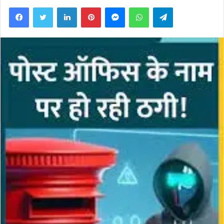
Facebook
Twitter
LinkedIn
Pinterest
Messenger
WhatsApp
Telegram