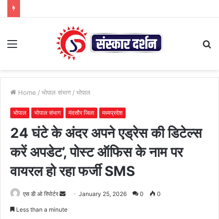
Menu
S
fo
Home
/
भोपाल संभाग
/
भोपाल
भोपाल
भोपाल संभाग
मंदसौर जिला
मध्यप्रदेश
24 घंटे के अंदर अपने एड्रेस की डिटेल्स
करें अपडेट’, पोस्ट ऑफिस के नाम पर
वायरल हो रहा फर्जी SMS
Send
एस डी ओ रिपोर्टर
January 25, 2026
0
0
an
Less than a minute
email