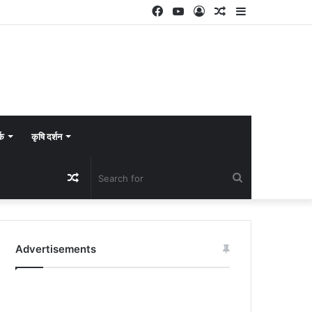
Facebook
YouTube
Log
Random
Sidebar
In
Article
्क
कृषि दर्शन
Random
Search
Article
for
Advertisements