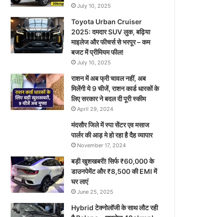
July 10, 2025
Toyota Urban Cruiser
2025: दमदार SUV लुक, बढ़िया
माइलेज और फीचर्स से भरपूर – कम
बजट में प्रीमियम फील!
July 10, 2025
राशन में अब फ्री चावल नहीं, अब
मिलेंगी ये 9 चीजें, राशन कार्ड धारकों के
लिए सरकार ने बदल दी पूरी स्कीम
April 29, 2024
मंदसौर जिले में स्पा सेंटर एव मसाज
पार्लर की आड़ मे हो रहा है दैह व्यापार
November 17, 2024
बड़ी खुशखबरी! सिर्फ ₹60,000 के
डाउनपेमेंट और ₹8,500 की EMI में
घर लाएं
June 25, 2025
Hybrid टेक्नोलॉजी के साथ लौट रही