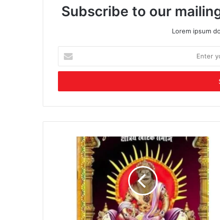
Subscribe to our mailing
Lorem ipsum dol
Enter
your
Email
address