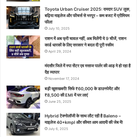
Toyota Urban Cruiser 2025: दमदार SUV लुक,
बढ़िया माइलेज और फीचर्स से भरपूर – कम बजट में प्रीमियम
फील!
July 10, 2025
राशन में अब फ्री चावल नहीं, अब मिलेंगी ये 9 चीजें, राशन
कार्ड धारकों के लिए सरकार ने बदल दी पूरी स्कीम
April 29, 2024
मंदसौर जिले में स्पा सेंटर एव मसाज पार्लर की आड़ मे हो रहा है
दैह व्यापार
November 17, 2024
बड़ी खुशखबरी! सिर्फ ₹60,000 के डाउनपेमेंट और
₹8,500 की EMI में घर लाएं
June 25, 2025
Hybrid टेक्नोलॉजी के साथ लौट रही है Baleno –
माइलेज 40+kmpl और कीमत आम आदमी की जेब में!
July 6, 2025