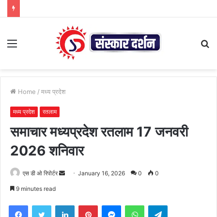
Menu
S
fo
Home
/
मध्य प्रदेश
मध्य प्रदेश
रतलाम
समाचार मध्यप्रदेश रतलाम 17 जनवरी
2026 शनिवार
Send
एस डी ओ रिपोर्टर
January 16, 2026
0
0
an
9 minutes read
email
Facebook
Twitter
LinkedIn
Pinterest
Messenger
WhatsApp
Telegram