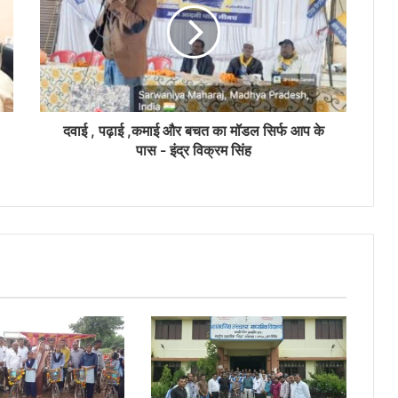
दवाई , पढ़ाई ,कमाई और बचत का मॉडल सिर्फ आप के
पास - इंद्र विक्रम सिंह