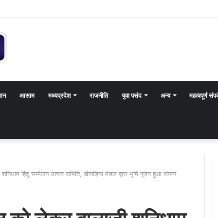
थान
आसाम
मध्यप्रदेश
राजनीति
युवा पसंद
अन्य
महत्वपूर्ण संपर
निधाम हिंदू सम्मेलन उत्सव समिति, खेजड़िया मंडल द्वारा भूमि पूजन हुआ संपन्न