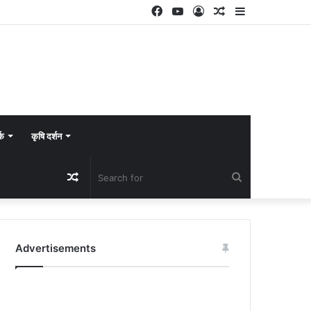
Facebook
YouTube
Log
Random
Sidebar
In
Article
्क
कृषि दर्शन
Random
Search
Article
for
Advertisements