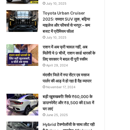
July 10, 2025
Toyota Urban Cruiser
2025: दमदार SUV लुक, बढ़िया
माइलेज और फीचर्स से भरपूर – कम
बजट में प्रीमियम फील!
July 10, 2025
राशन में अब फ्री चावल नहीं, अब
मिलेंगी ये 9 चीजें, राशन कार्ड धारकों के
लिए सरकार ने बदल दी पूरी स्कीम
April 29, 2024
मंदसौर जिले में स्पा सेंटर एव मसाज
पार्लर की आड़ मे हो रहा है दैह व्यापार
November 17, 2024
बड़ी खुशखबरी! सिर्फ ₹60,000 के
डाउनपेमेंट और ₹8,500 की EMI में
घर लाएं
June 25, 2025
Hybrid टेक्नोलॉजी के साथ लौट रही