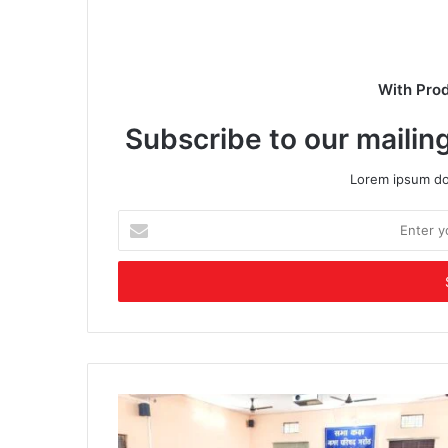
With Pro
Subscribe to our mailing
Lorem ipsum dol
Enter
your
Email
address