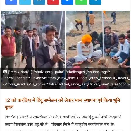
{"remix_data":[],"remix_entry_point":"challenges","source_tags":
["local"],"origin":"unknown","total_draw_time":0,"total_draw_actions":0,"layers
{},"tools_used":{},"is_sticker":false,"edited_since_last_sticker_save":false,"cont
12 को करंडिया में हिंदू सम्मेलन को लेकर ध्वज स्थापना एवं किया भूमि
पूजन
तितरोद। राष्ट्रीय स्वयंसेवक संघ के शताब्दी वर्ष पर अब हिंदू धर्म प्रेमी कदम से
कदम मिलाकर आगे बढ़ रहे हैं। मंदसौर जिले में राष्ट्रीय स्वयंसेवक संघ के