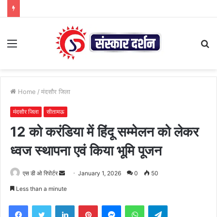
Menu
S
fo
Home
/
मंदसौर जिला
मंदसौर जिला
सीतामऊ
12 को करंडिया में हिंदू सम्मेलन को लेकर
ध्वज स्थापना एवं किया भूमि पूजन
Send
एस डी ओ रिपोर्टर
January 1, 2026
0
50
an
Less than a minute
email
Facebook
Twitter
LinkedIn
Pinterest
Messenger
WhatsApp
Telegram