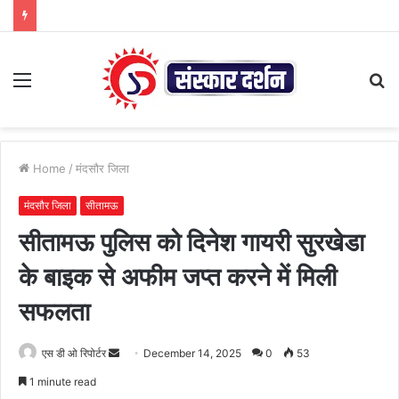
Menu
S
fo
Home
/
मंदसौर जिला
मंदसौर जिला
सीतामऊ
सीतामऊ पुलिस को दिनेश गायरी सुरखेडा
के बाइक से अफीम जप्त करने में मिली
सफलता
Send
एस डी ओ रिपोर्टर
December 14, 2025
0
53
an
1 minute read
email