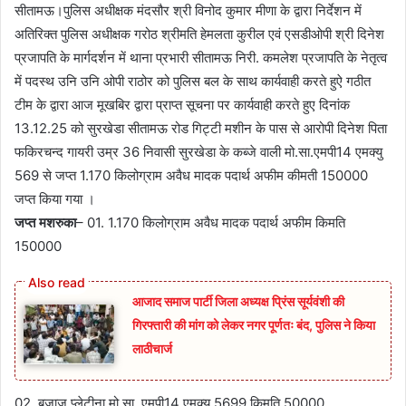
सीतामऊ।पुलिस अधीक्षक मंदसौर श्री विनोद कुमार मीणा के द्वारा निर्देशन में
अतिरिक्त पुलिस अधीक्षक गरोठ श्रीमति हेमलता कुरील एवं एसडीओपी श्री दिनेश
प्रजापति के मार्गदर्शन में थाना प्रभारी सीतामऊ निरी. कमलेश प्रजापति के नेतृत्व
में पदस्थ उनि उनि ओपी राठोर को पुलिस बल के साथ कार्यवाही करते हुऐ गठीत
टीम के द्वारा आज मूखबिर द्वारा प्राप्त सूचना पर कार्यवाही करते हुए दिनांक
13.12.25 को सुरखेडा सीतामऊ रोड गिट्टी मशीन के पास से आरोपी दिनेश पिता
फकिरचन्द गायरी उम्र 36 निवासी सुरखेडा के कब्जे वाली मो.सा.एमपी14 एमक्यु
569 से जप्त 1.170 किलोग्राम अवैध मादक पदार्थ अफीम कीमती 150000
जप्त किया गया ।
जप्त मशरुका
– 01. 1.170 किलोग्राम अवैध मादक पदार्थ अफीम किमति
150000
आजाद समाज पार्टी जिला अध्यक्ष प्रिंस सूर्यवंशी की
गिरफ्तारी की मांग को लेकर नगर पूर्णतः बंद, पुलिस ने किया
लाठीचार्ज
02. बजाज प्लेटीना मो.सा. एमपी14 एमक्यु 5699 किमति 50000