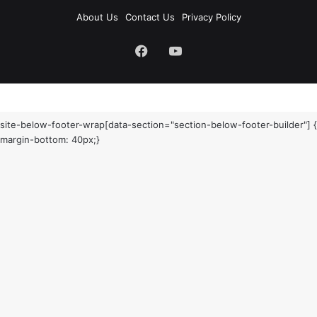
About Us
Contact Us
Privacy Policy
Facebook
YouTube
site-below-footer-wrap[data-section="section-below-footer-builder"] {
margin-bottom: 40px;}