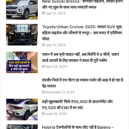
New Suzuki Brezza : शानदार माइलेज, दमदार इंजन
और नए लुक के साथ जल्द मचाएगी धमाल
July 10, 2025
Toyota Urban Cruiser 2025: दमदार SUV लुक,
बढ़िया माइलेज और फीचर्स से भरपूर – कम बजट में प्रीमियम
फील!
July 10, 2025
राशन में अब फ्री चावल नहीं, अब मिलेंगी ये 9 चीजें, राशन
कार्ड धारकों के लिए सरकार ने बदल दी पूरी स्कीम
April 29, 2024
मंदसौर जिले में स्पा सेंटर एव मसाज पार्लर की आड़ मे हो रहा है
दैह व्यापार
November 17, 2024
बड़ी खुशखबरी! सिर्फ ₹60,000 के डाउनपेमेंट और
₹8,500 की EMI में घर लाएं
June 25, 2025
Hybrid टेक्नोलॉजी के साथ लौट रही है Baleno –