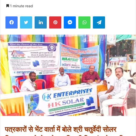
an
1 minute read
email
Facebook
Twitter
LinkedIn
Pinterest
Messenger
WhatsApp
Telegram
पत्रकारों से भेंट वार्ता में बोले श्री चतुर्वेदी सोलर