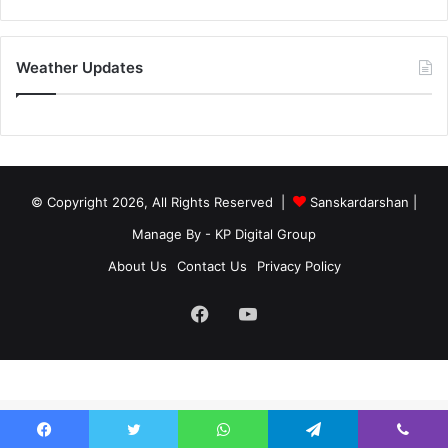
Weather Updates
© Copyright 2026, All Rights Reserved |
Sanskardarshan
|
Manage By - KP Digital Group
About Us
Contact Us
Privacy Policy
Facebook
YouTube
site-below-footer-wrap[data-section="section-below-footer-builder"] {
margin-bottom: 40px;}