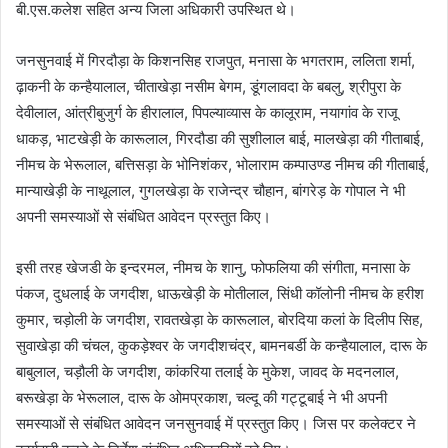
बी.एस.कलेश सहित अन्‍य जिला अधिकारी उपस्थित थे।
जनसुनवाई में गिरदौड़ा के किशनसिह राजपुत, मनासा के भगतराम, ललिता शर्मा,
ढ़ाकनी के कन्‍हैयालाल, चीताखेड़ा नसीम बेगम, डूंगलावदा के बबलु, श्रीपुरा के
देवीलाल, आंत्रीबुजुर्ग के हीरालाल, पिपल्‍याव्‍यास के कालूराम, नयागांव के राजू
धाकड़, भाटखेड़ी के कारूलाल, गिरदौडा की सुशीलाल बाई, मालखेड़ा की गीताबाई,
नीमच के भेरूलाल, बत्तिसड़ा के भोनिशंकर, भोलाराम कम्‍पाउण्‍ड नीमच की गीताबाई,
मान्‍याखेड़ी के नाथूलाल, गुगलखेड़ा के राजेन्‍द्र चौहान, बांगरेड़ के गोपाल ने भी
अपनी समस्‍याओं से संबंधित आवेदन प्रस्‍तुत किए।
इसी तरह खेजडी के इन्‍दरमल, नीमच के शानु, फोफलिया की संगीता, मनासा के
पंकज, दुधलाई के जगदीश, धाऊखेड़ी के मोतीलाल, सिंधी कॉलोनी नीमच के हरीश
कुमार, चड़ोली के जगदीश, रावतखेड़ा के कारूलाल, बोरदिया कलां के दिलीप सिह,
सुवाखेड़ा की चंचल, कुकड़ेश्‍वर के जगदीशचंद्र, बामनबर्डी के कन्‍हैयालाल, दारू के
बाबुलाल, चड़ौली के जगदीश, कांकरिया तलाई के मुकेश, जावद के मदनलाल,
बरूखेड़ा के भेरूलाल, दारू के ओमप्रकाश, चल्‍दू की गट्टूबाई ने भी अपनी
समस्‍याओं से संबंधित आवेदन जनसुनवाई में प्रस्‍तुत किए। जिस पर कलेक्‍टर ने