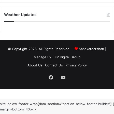
Weather Updates
© Copyright 2026, All Rights Reserved |
Sanskardarshan
|
Manage By - KP Digital Group
About Us
Contact Us
Privacy Policy
Facebook
YouTube
site-below-footer-wrap[data-section="section-below-footer-builder"] {
margin-bottom: 40px;}