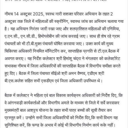
नीमच 14 अक्‍टूबर 2025, स्‍वस्‍थ नारी सशक्‍त परिवार अभियान के तहत 2
अक्‍टूबर तक जिले में महिलाओं की स्‍क्रीनिंग, स्‍वास्‍थ जांच का अभियान चलाया गया
है। यह अभियान निरंतर जारी रखा जाए और शतप्रतिशत महिलाओं की एनिमिया,
ए.एन.सी., एन.सी.डी., हिमोग्‍लोबीन की जांच करवाई जाए। साथ ही शेष रहे ग्राम
पंचायतों को भी टी.बी.मुक्‍त पंचायतें घोषित करवाया जाए। उक्‍त कार्य की मुख्‍य
चिकित्‍सा अधिकारी नियमित मॉनिटरिंग कर, साप्‍ताहिक प्रगति से टी.एल.बैठक में
अवगत कराए। यह निर्देश कलेक्‍टर श्री हिमांशु चंद्रा ने मंगलवार को कलेक्‍टोरेट
सभाकक्ष नीमच में जिला अधिकारियों की साप्‍ताहिक बैठक में विभागीय समीक्षा करते
हुए दिए। बैठक में जिला पंचायत सीईओ श्री अमन वैष्‍णव, एडीएम श्री
बी.एस.कलेश सहित सभी एसडीएम एवं जिला अधिकारी उपस्थित थे।
बैठक में कलेक्‍टर ने महिला एवं बाल विकास कार्यक्रम अधिकारी को निर्देश दिए, कि
वे आंगनवाड़ी कार्यकर्ताओं और विभागीय अमले के माध्‍यम से जिले में सर्वे करवाकर
मुख्‍यमंत्री बाल आश्रृय योजना के तहत सभी पात्र बच्‍चों की सूची तैयार कर
प्रस्‍तुत करें। उन्‍होने सभी जिला अधिकारियों को निर्देश दिए,कि सभी विभाग यह
सुनिश्चित करें, कि फण्‍ड के अभाव में कोई भी विभागीय निर्माण कार्य रूके नहीं।