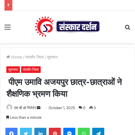
Menu
S
fo
Home
/
मंदसौर जिला
/
सुवासरा
सुवासरा
मंदसौर जिला
पीएम उमावि अजयपुर छात्र-छात्राओं ने
शैक्षणिक भ्रमण किया
Send
एस डी ओ रिपोर्टर
October 1, 2025
0
0
an
Less than a minute
email
Facebook
Twitter
LinkedIn
Pinterest
Messenger
WhatsApp
Telegram