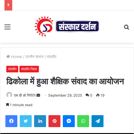
Menu
S
fo
Home
/
उज्जैन संभाग
/
मंदसौर
मंदसौर
मंदसौर जिला
ढिकोला में हुआ शैक्षिक संवाद का आयोजन
Send
एस डी ओ रिपोर्टर
September 29, 2025
0
19
an
1 minute read
email
Facebook
Twitter
LinkedIn
Pinterest
Messenger
WhatsApp
Telegram