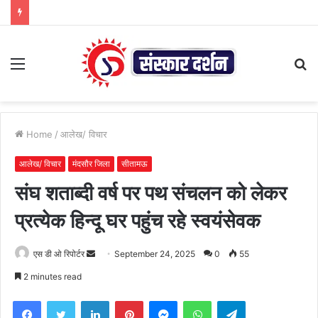
Menu
S
fo
Home
/
आलेख/ विचार
आलेख/ विचार
मंदसौर जिला
सीतामऊ
संघ शताब्दी वर्ष पर पथ संचलन को लेकर
प्रत्येक हिन्दू घर पहुंच रहे स्वयंसेवक
Send
एस डी ओ रिपोर्टर
September 24, 2025
0
55
an
2 minutes read
email
Facebook
Twitter
LinkedIn
Pinterest
Messenger
WhatsApp
Telegram