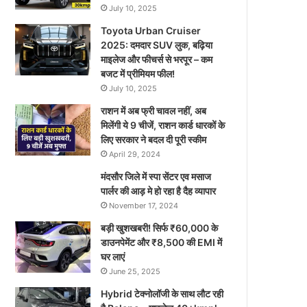
July 10, 2025
Toyota Urban Cruiser
2025: दमदार SUV लुक, बढ़िया
माइलेज और फीचर्स से भरपूर – कम
बजट में प्रीमियम फील!
July 10, 2025
राशन में अब फ्री चावल नहीं, अब
मिलेंगी ये 9 चीजें, राशन कार्ड धारकों के
लिए सरकार ने बदल दी पूरी स्कीम
April 29, 2024
मंदसौर जिले में स्पा सेंटर एव मसाज
पार्लर की आड़ मे हो रहा है दैह व्यापार
November 17, 2024
बड़ी खुशखबरी! सिर्फ ₹60,000 के
डाउनपेमेंट और ₹8,500 की EMI में
घर लाएं
June 25, 2025
Hybrid टेक्नोलॉजी के साथ लौट रही