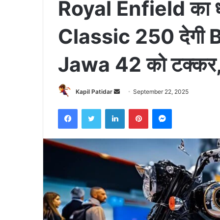
Royal Enfield का ध
Classic 250 देगी
Jawa 42 को टक्कर, 
Send
Kapil Patidar
September 22, 2025
an
Facebook
Twitter
LinkedIn
Pinterest
Messenger
email