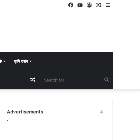
Facebook
YouTube
Log
Random
Sidebar
In
Article
्क
कृषि दर्शन
Random
Search
Article
for
Advertisements