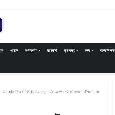
थान
आसाम
मध्यप्रदेश
राजनीति
युवा पसंद
अन्य
महत्वपूर्ण संपर
 – Classic 250 देगी Bajaj Avenger और Jawa 42 को टक्कर, कीमत भी जेब