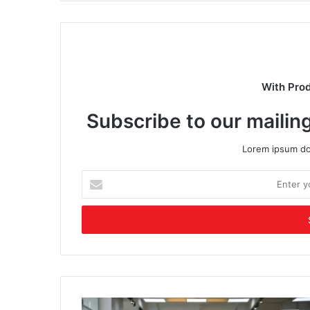
With Pro
Subscribe to our mailing
Lorem ipsum dol
Enter
your
Email
address