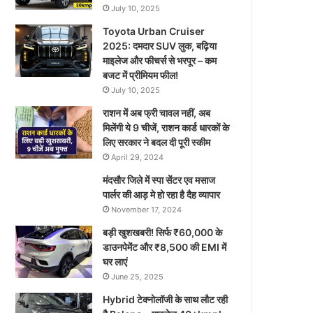
July 10, 2025
Toyota Urban Cruiser
2025: दमदार SUV लुक, बढ़िया
माइलेज और फीचर्स से भरपूर – कम
बजट में प्रीमियम फील!
July 10, 2025
राशन में अब फ्री चावल नहीं, अब
मिलेंगी ये 9 चीजें, राशन कार्ड धारकों के
लिए सरकार ने बदल दी पूरी स्कीम
April 29, 2024
मंदसौर जिले में स्पा सेंटर एव मसाज
पार्लर की आड़ मे हो रहा है दैह व्यापार
November 17, 2024
बड़ी खुशखबरी! सिर्फ ₹60,000 के
डाउनपेमेंट और ₹8,500 की EMI में
घर लाएं
June 25, 2025
Hybrid टेक्नोलॉजी के साथ लौट रही