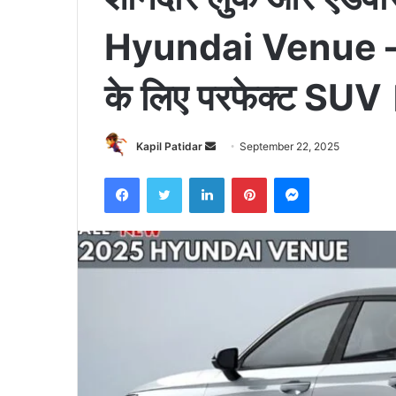
Hyundai Venue – फैम
के लिए परफेक्ट SUV
Send
Kapil Patidar
September 22, 2025
an
Facebook
Twitter
LinkedIn
Pinterest
Messenger
email