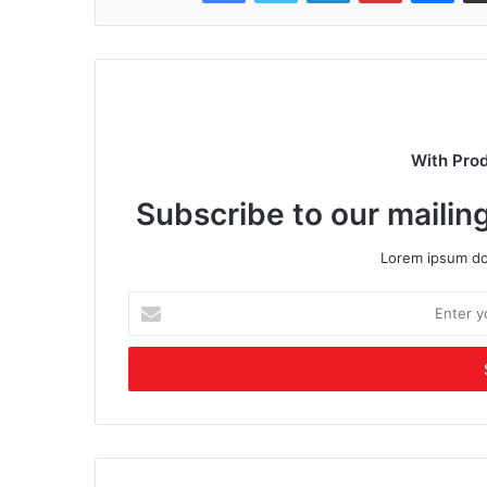
With Pro
Subscribe to our mailing
Lorem ipsum dol
Enter
your
Email
address