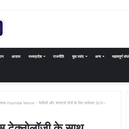
थान
आसाम
मध्यप्रदेश
राजनीति
युवा पसंद
अन्य
महत्वपूर्ण संपर
े साथ Hyundai Venue – फैमिली और यंगस्टर्स दोनों के लिए परफेक्ट SUV।
 टेक्नोलॉजी के साथ