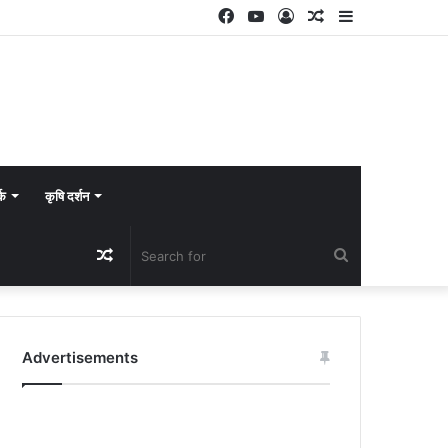
Facebook
YouTube
Log
Random
Sidebar
In
Article
्क
कृषि दर्शन
Random
Search
Article
for
Advertisements