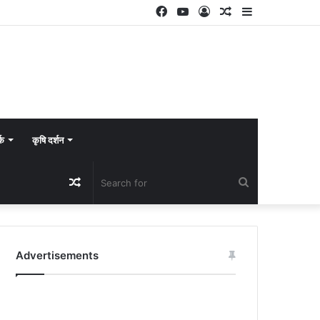
Facebook
YouTube
Log
Random
Sidebar
In
Article
्क
कृषि दर्शन
Random
Search
Article
for
Advertisements