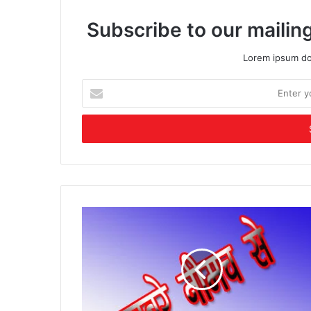
Subscribe to our mailing
Lorem ipsum dol
Enter
your
Email
address