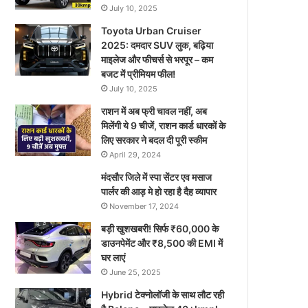
July 10, 2025
Toyota Urban Cruiser
2025: दमदार SUV लुक, बढ़िया
माइलेज और फीचर्स से भरपूर – कम
बजट में प्रीमियम फील!
July 10, 2025
राशन में अब फ्री चावल नहीं, अब
मिलेंगी ये 9 चीजें, राशन कार्ड धारकों के
लिए सरकार ने बदल दी पूरी स्कीम
April 29, 2024
मंदसौर जिले में स्पा सेंटर एव मसाज
पार्लर की आड़ मे हो रहा है दैह व्यापार
November 17, 2024
बड़ी खुशखबरी! सिर्फ ₹60,000 के
डाउनपेमेंट और ₹8,500 की EMI में
घर लाएं
June 25, 2025
Hybrid टेक्नोलॉजी के साथ लौट रही