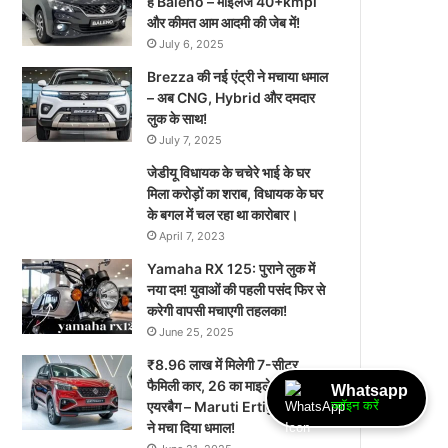
है Baleno – माइलेज 40+kmpl
और कीमत आम आदमी की जेब में!
July 6, 2025
Brezza की नई एंट्री ने मचाया धमाल
– अब CNG, Hybrid और दमदार
लुक के साथ!
July 7, 2025
जेडीयू विधायक के चचेरे भाई के घर
मिला करोड़ों का शराब, विधायक के घर
के बगल में चल रहा था कारोबार।
April 7, 2023
Yamaha RX 125: पुराने लुक में
नया दम! युवाओं की पहली पसंद फिर से
करेगी वापसी मचाएगी तहलका!
June 25, 2025
₹8.96 लाख में मिलेगी 7-सीटर
फैमिली कार, 26 का माइलेज और 6
Whatsapp
एयरबैग – Maruti Ertiga 2025
ज्वॉइन करें
ने मचा दिया धमाल!