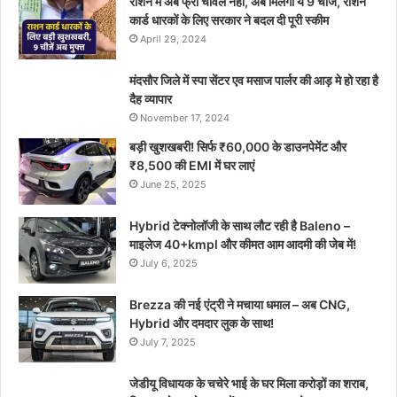
राशन में अब फ्री चावल नहीं, अब मिलेंगी ये 9 चीजें, राशन
कार्ड धारकों के लिए सरकार ने बदल दी पूरी स्कीम
April 29, 2024
मंदसौर जिले में स्पा सेंटर एव मसाज पार्लर की आड़ मे हो रहा है
दैह व्यापार
November 17, 2024
बड़ी खुशखबरी! सिर्फ ₹60,000 के डाउनपेमेंट और
₹8,500 की EMI में घर लाएं
June 25, 2025
Hybrid टेक्नोलॉजी के साथ लौट रही है Baleno –
माइलेज 40+kmpl और कीमत आम आदमी की जेब में!
July 6, 2025
Brezza की नई एंट्री ने मचाया धमाल – अब CNG,
Hybrid और दमदार लुक के साथ!
July 7, 2025
जेडीयू विधायक के चचेरे भाई के घर मिला करोड़ों का शराब,