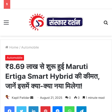
Menu
S
fo
Home
/
Automobile
Automobile
₹8.69 लाख से शुरू हुई Maruti
Ertiga Smart Hybrid की कीमत,
जानें इसमें क्या-क्या नया मिलेगा!
Send
Kapil Patidar
August 21, 2025
0
0
1 minute read
an
Facebook
Twitter
LinkedIn
Pinterest
Messenger
WhatsApp
Telegram
email