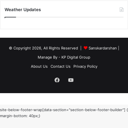
Weather Updates
© Copyright 2026, All Rights Reserved |
Sanskardarshan
|
Manage By - KP Digital Group
About Us
Contact Us
Privacy Policy
Facebook
YouTube
site-below-footer-wrap[data-section="section-below-footer-builder"] {
margin-bottom: 40px;}