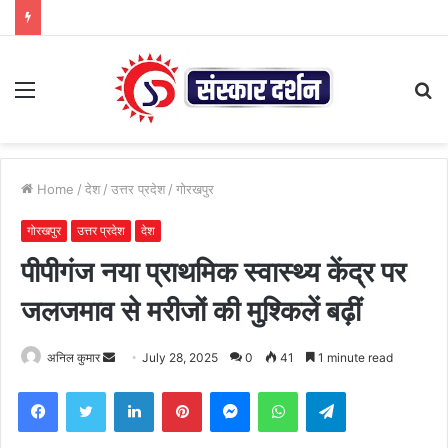
Menu
S
fo
Home
/
देश
/
उत्तर प्रदेश
/
गोरखपुर
गोरखपुर
उत्तर प्रदेश
देश
पीपीगंज नया प्राथमिक स्वास्थ्य केंद्र पर
जलजमाव से मरीजों की मुश्किलें बढ़ीं
Send
अनिल कुमार
July 28, 2025
0
41
1 minute read
an
Facebook
Twitter
LinkedIn
Pinterest
Messenger
WhatsApp
Telegram
email