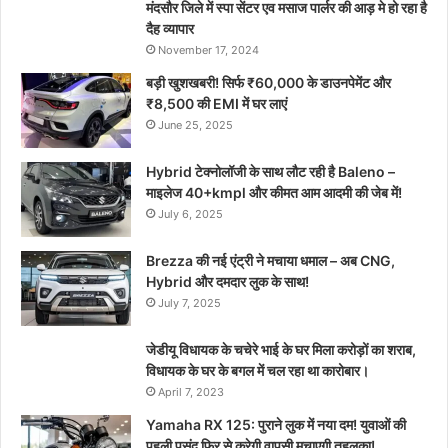
मंदसौर जिले में स्पा सेंटर एव मसाज पार्लर की आड़ मे हो रहा है
दैह व्यापार
November 17, 2024
बड़ी खुशखबरी! सिर्फ ₹60,000 के डाउनपेमेंट और
₹8,500 की EMI में घर लाएं
June 25, 2025
Hybrid टेक्नोलॉजी के साथ लौट रही है Baleno –
माइलेज 40+kmpl और कीमत आम आदमी की जेब में!
July 6, 2025
Brezza की नई एंट्री ने मचाया धमाल – अब CNG,
Hybrid और दमदार लुक के साथ!
July 7, 2025
जेडीयू विधायक के चचेरे भाई के घर मिला करोड़ों का शराब,
विधायक के घर के बगल में चल रहा था कारोबार।
April 7, 2023
Yamaha RX 125: पुराने लुक में नया दम! युवाओं की
पहली पसंद फिर से करेगी वापसी मचाएगी तहलका!