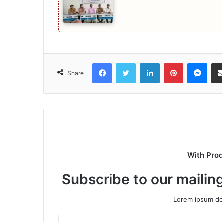
Facebook
Twitter
LinkedIn
Pinterest
Mes
Share
With Pro
Subscribe to our mailing
Lorem ipsum dol
Enter