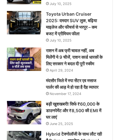
July 10, 2025
Toyota Urban Cruiser
2025: दमदार SUV लुक, बढ़िया
माइलेज और फीचर्स से भरपूर – कम
बजट में प्रीमियम फील!
July 10, 2025
राशन में अब फ्री चावल नहीं, अब
मिलेंगी ये 9 चीजें, राशन कार्ड धारकों के
लिए सरकार ने बदल दी पूरी स्कीम
April 29, 2024
मंदसौर जिले में स्पा सेंटर एव मसाज
पार्लर की आड़ मे हो रहा है दैह व्यापार
November 17, 2024
बड़ी खुशखबरी! सिर्फ ₹60,000 के
डाउनपेमेंट और ₹8,500 की EMI में
घर लाएं
June 25, 2025
Hybrid टेक्नोलॉजी के साथ लौट रही