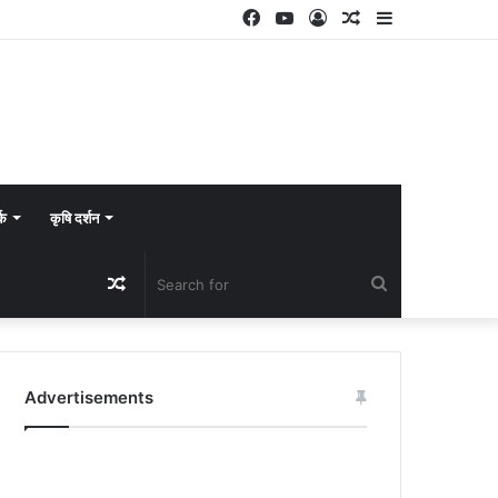
Facebook
YouTube
Log
Random
Sidebar
In
Article
्क
कृषि दर्शन
Random
Search
Article
for
Advertisements