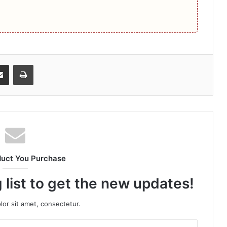
senger
Share via Email
Print
duct You Purchase
 list to get the new updates!
or sit amet, consectetur.