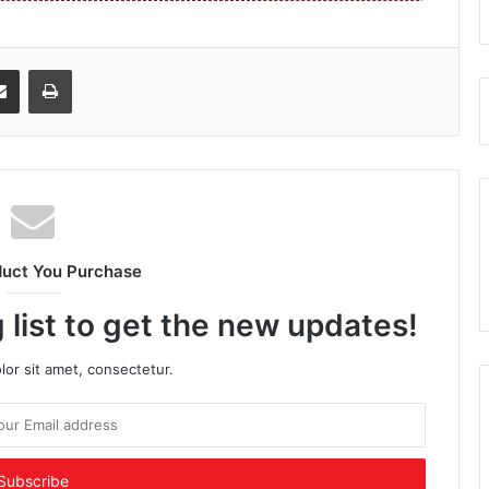
senger
Share via Email
Print
duct You Purchase
 list to get the new updates!
or sit amet, consectetur.