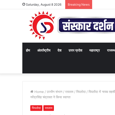
Saturday, August 8 2026
Breaking News
होम
अंतर्राष्ट्रीय
देश
उत्तर प्रदेश
महाराष्ट्र
राजस्
Home
/
उज्जैन संभाग
/
रतलाम
/
पिपलोदा
/
पिपलौदा में नायब तहसील
नरेंद्रसिंह चंद्रावत ने किया स्वागत
पिपलोदा
रतलाम