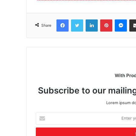
Facebook
Twitter
LinkedIn
Pinterest
Mes
Share
With Pro
Subscribe to our mailing
Lorem ipsum dol
Enter
your
Email
address