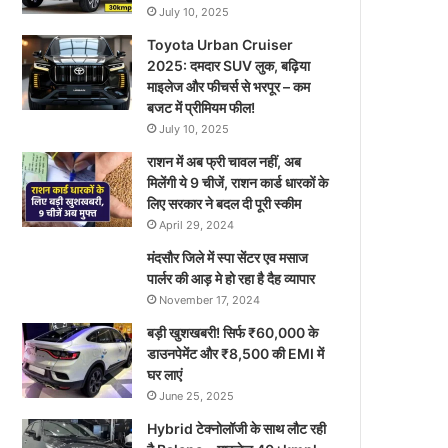
July 10, 2025
Toyota Urban Cruiser
2025: दमदार SUV लुक, बढ़िया
माइलेज और फीचर्स से भरपूर – कम
बजट में प्रीमियम फील!
July 10, 2025
राशन में अब फ्री चावल नहीं, अब
मिलेंगी ये 9 चीजें, राशन कार्ड धारकों के
लिए सरकार ने बदल दी पूरी स्कीम
April 29, 2024
मंदसौर जिले में स्पा सेंटर एव मसाज
पार्लर की आड़ मे हो रहा है दैह व्यापार
November 17, 2024
बड़ी खुशखबरी! सिर्फ ₹60,000 के
डाउनपेमेंट और ₹8,500 की EMI में
घर लाएं
June 25, 2025
Hybrid टेक्नोलॉजी के साथ लौट रही