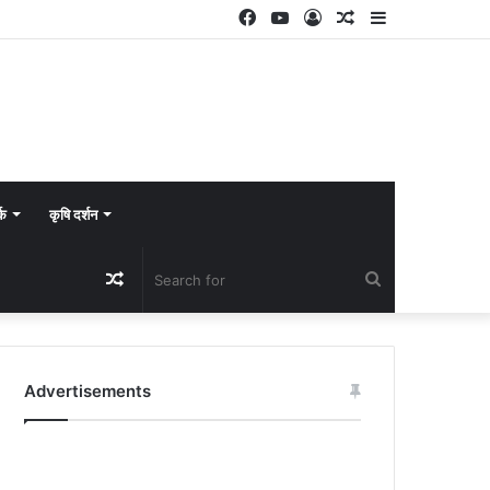
Facebook
YouTube
Log
Random
Sidebar
In
Article
्क
कृषि दर्शन
Random
Search
Article
for
Advertisements