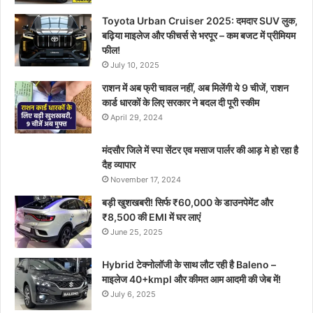
Toyota Urban Cruiser 2025: दमदार SUV लुक,
बढ़िया माइलेज और फीचर्स से भरपूर – कम बजट में प्रीमियम
फील!
July 10, 2025
राशन में अब फ्री चावल नहीं, अब मिलेंगी ये 9 चीजें, राशन
कार्ड धारकों के लिए सरकार ने बदल दी पूरी स्कीम
April 29, 2024
मंदसौर जिले में स्पा सेंटर एव मसाज पार्लर की आड़ मे हो रहा है
दैह व्यापार
November 17, 2024
बड़ी खुशखबरी! सिर्फ ₹60,000 के डाउनपेमेंट और
₹8,500 की EMI में घर लाएं
June 25, 2025
Hybrid टेक्नोलॉजी के साथ लौट रही है Baleno –
माइलेज 40+kmpl और कीमत आम आदमी की जेब में!
July 6, 2025