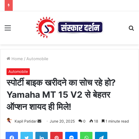
Menu
S
fo
Home
/
Automobile
Automobile
स्पोर्टी बाइक खरीदने का सोच रहे हो?
Yamaha MT 15 V2 से बेहतर
ऑप्शन शायद ही मिले!
Send
Kapil Patidar
June 20, 2025
0
18
1 minute read
an
Facebook
Twitter
LinkedIn
Pinterest
Messenger
WhatsApp
Telegram
email