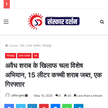
Menu
S
fo
Home
/
देश
/
उत्तर प्रदेश
/
गोरखपुर
गोरखपुर
उत्तर प्रदेश
देश
अवैध शराब के खिलाफ चला विशेष
अभियान, 15 लीटर कच्ची शराब जब्त, एक
गिरफ्तार
Send
अनिल कुमार
May 15, 2025
0
35
Less than a minute
an
Facebook
Twitter
LinkedIn
Pinterest
Messenger
WhatsApp
Telegram
email