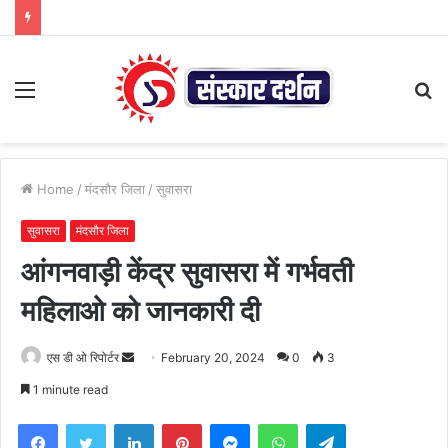
Menu
S
fo
Home
/
मंदसौर जिला
/
सुवासरा
सुवासरा
मंदसौर जिला
आंगनवाड़ी केंद्र सुवासरा में गर्भवती
महिलाओ को जानकारी दी
Send
एस डी ओ रिपोर्टर
February 20, 2024
0
3
an
1 minute read
email
Facebook
Twitter
LinkedIn
Pinterest
Messenger
WhatsApp
Telegram