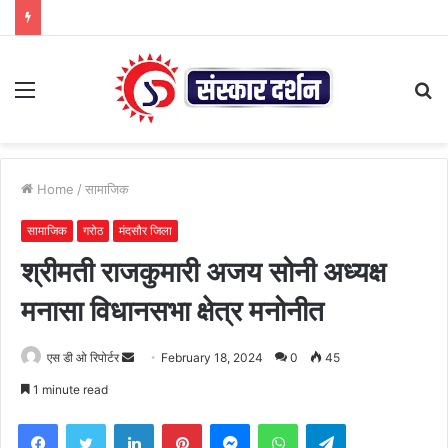
Menu
S
fo
Home
/
सामाजिक
सामाजिक
गरोठ
मंदसौर जिला
श्रीमती राजकुमारी अजय सोनी अध्यक्ष
मनासा विधानसभा क्षेत्र मनोनीत
Send
एस डी ओ रिपोर्टर
February 18, 2024
0
45
an
1 minute read
email
Facebook
Twitter
LinkedIn
Pinterest
Messenger
WhatsApp
Telegram