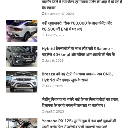
मंदसौर जिले में स्पा सेंटर एव मसाज पार्लर की आड़ मे हो रहा है
दैह व्यापार
November 17, 2024
बड़ी खुशखबरी! सिर्फ ₹60,000 के डाउनपेमेंट और
₹8,500 की EMI में घर लाएं
June 25, 2025
Hybrid टेक्नोलॉजी के साथ लौट रही है Baleno –
माइलेज 40+kmpl और कीमत आम आदमी की जेब में!
July 6, 2025
Brezza की नई एंट्री ने मचाया धमाल – अब CNG,
Hybrid और दमदार लुक के साथ!
July 7, 2025
जेडीयू विधायक के चचेरे भाई के घर मिला करोड़ों का शराब,
विधायक के घर के बगल में चल रहा था कारोबार।
April 7, 2023
Yamaha RX 125: पुराने लुक में नया दम! युवाओं की
पहली पसंद फिर से करेगी वापसी मचाएगी तहलका!