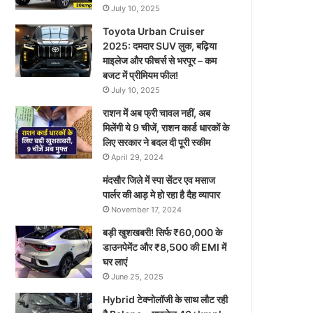
July 10, 2025
Toyota Urban Cruiser
2025: दमदार SUV लुक, बढ़िया
माइलेज और फीचर्स से भरपूर – कम
बजट में प्रीमियम फील!
July 10, 2025
राशन में अब फ्री चावल नहीं, अब
मिलेंगी ये 9 चीजें, राशन कार्ड धारकों के
लिए सरकार ने बदल दी पूरी स्कीम
April 29, 2024
मंदसौर जिले में स्पा सेंटर एव मसाज
पार्लर की आड़ मे हो रहा है दैह व्यापार
November 17, 2024
बड़ी खुशखबरी! सिर्फ ₹60,000 के
डाउनपेमेंट और ₹8,500 की EMI में
घर लाएं
June 25, 2025
Hybrid टेक्नोलॉजी के साथ लौट रही