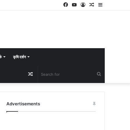
Facebook
YouTube
Log
Random
Sidebar
In
Article
्क
कृषि दर्शन
Random
Search
Article
for
Advertisements