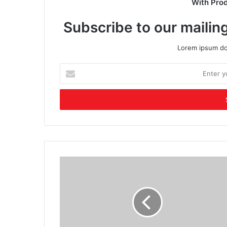
With Pro
Subscribe to our mailing
Lorem ipsum dol
Enter
your
Email
address