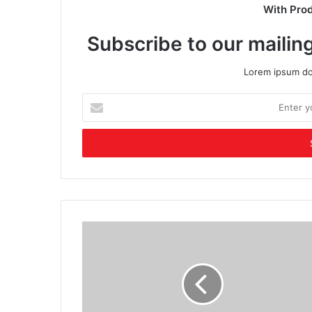
With Pro
Subscribe to our mailing
Lorem ipsum dol
Enter
your
Email
address