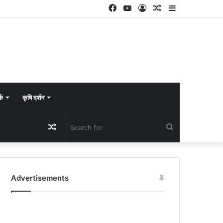
Facebook
YouTube
Log
Random
Sidebar
In
Article
्क
कृषि दर्शन
Random
Search
Article
for
Advertisements