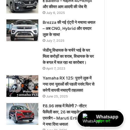
है Baleno – माइलेज 40+kmpl
और कीमत आम आदमी की जेब में!
July 6, 2025
Brezza की नई एंट्री ने मचाया धमाल
– अब CNG, Hybrid और दमदार
लुक के साथ!
July 7, 2025
जेडीयू विधायक के चचेरे भाई के घर
मिला करोड़ों का शराब, विधायक के घर
के बगल में चल रहा था कारोबार।
April 7, 2023
Yamaha RX 125: पुराने लुक में
नया दम! युवाओं की पहली पसंद फिर से
करेगी वापसी मचाएगी तहलका!
June 25, 2025
₹8.96 लाख में मिलेगी 7-सीटर
फैमिली कार, 26 का माइलेज और 6
Whatsapp
एयरबैग – Maruti Ertiga 2025
ज्वॉइन करें
ने मचा दिया धमाल!