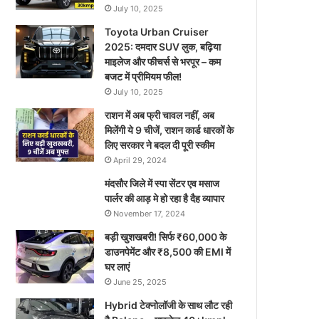
July 10, 2025
Toyota Urban Cruiser
2025: दमदार SUV लुक, बढ़िया
माइलेज और फीचर्स से भरपूर – कम
बजट में प्रीमियम फील!
July 10, 2025
राशन में अब फ्री चावल नहीं, अब
मिलेंगी ये 9 चीजें, राशन कार्ड धारकों के
लिए सरकार ने बदल दी पूरी स्कीम
April 29, 2024
मंदसौर जिले में स्पा सेंटर एव मसाज
पार्लर की आड़ मे हो रहा है दैह व्यापार
November 17, 2024
बड़ी खुशखबरी! सिर्फ ₹60,000 के
डाउनपेमेंट और ₹8,500 की EMI में
घर लाएं
June 25, 2025
Hybrid टेक्नोलॉजी के साथ लौट रही