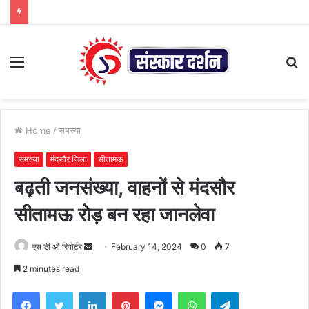
Menu
S
fo
Home
/
समस्या
समस्या
मंदसौर जिला
सीतामऊ
बढ़ती जनसंख्या, वाहनों से मंदसौर
सीतामऊ रोड़ बन रहा जानलेवा
Send
एस डी ओ रिपोर्टर
February 14, 2024
0
7
an
2 minutes read
email
Facebook
Twitter
LinkedIn
Pinterest
Messenger
WhatsApp
Telegram