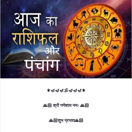
⚜️🪔🪔🪔🕉️🪔🪔🪔⚜️
🙏🏻 श्री गणेशाय नमः 🙏🏻
🙏🏻शुभ प्रभात🙏🏻