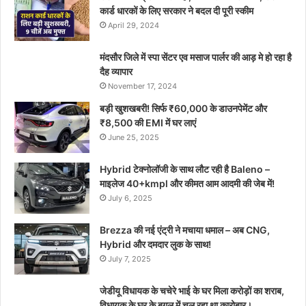
कार्ड धारकों के लिए सरकार ने बदल दी पूरी स्कीम
April 29, 2024
मंदसौर जिले में स्पा सेंटर एव मसाज पार्लर की आड़ मे हो रहा है
दैह व्यापार
November 17, 2024
बड़ी खुशखबरी! सिर्फ ₹60,000 के डाउनपेमेंट और
₹8,500 की EMI में घर लाएं
June 25, 2025
Hybrid टेक्नोलॉजी के साथ लौट रही है Baleno –
माइलेज 40+kmpl और कीमत आम आदमी की जेब में!
July 6, 2025
Brezza की नई एंट्री ने मचाया धमाल – अब CNG,
Hybrid और दमदार लुक के साथ!
July 7, 2025
जेडीयू विधायक के चचेरे भाई के घर मिला करोड़ों का शराब,
विधायक के घर के बगल में चल रहा था कारोबार।