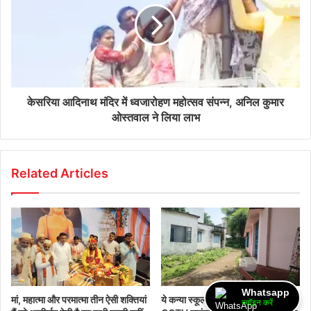
केसरिया आदिनाथ मंदिर में ध्वजारोहण महोत्सव संपन्न, अनिल कुमार
ओस्तवाल ने लिया लाभ
Related Articles
Whatsapp
मां, महात्मा और परमात्मा तीन ऐसी शक्तियां
ये कन्या स्कूल है लेकिन कोई सुरक्षा गार्ड
ज्वॉइन करें