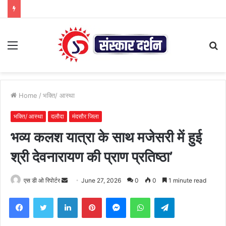
Menu
S
fo
Home
/
भक्ति/ आस्था
भक्ति/ आस्था
दलौदा
मंदसौर जिला
भव्य कलश यात्रा के साथ मजेसरी में हुई
श्री देवनारायण की प्राण प्रतिष्ठा’
Send
एस डी ओ रिपोर्टर
June 27, 2026
0
0
1 minute read
an
Facebook
Twitter
LinkedIn
Pinterest
Messenger
WhatsApp
Telegram
email