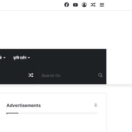
Facebook
YouTube
Log
Random
Sidebar
In
Article
्क
कृषि दर्शन
Random
Search
Article
for
Advertisements