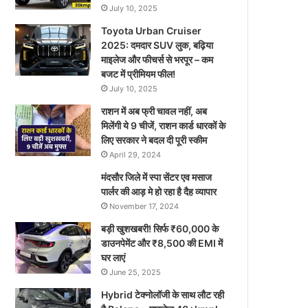
July 10, 2025
Toyota Urban Cruiser
2025: दमदार SUV लुक, बढ़िया
माइलेज और फीचर्स से भरपूर – कम
बजट में प्रीमियम फील!
July 10, 2025
राशन में अब फ्री चावल नहीं, अब
मिलेंगी ये 9 चीजें, राशन कार्ड धारकों के
लिए सरकार ने बदल दी पूरी स्कीम
April 29, 2024
मंदसौर जिले में स्पा सेंटर एव मसाज
पार्लर की आड़ मे हो रहा है दैह व्यापार
November 17, 2024
बड़ी खुशखबरी! सिर्फ ₹60,000 के
डाउनपेमेंट और ₹8,500 की EMI में
घर लाएं
June 25, 2025
Hybrid टेक्नोलॉजी के साथ लौट रही