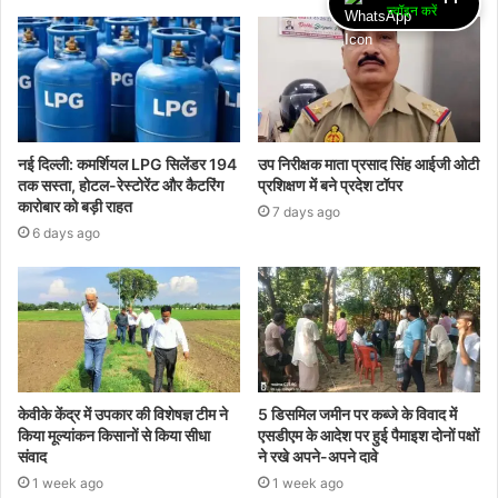
ज्वॉइन करें
नई दिल्ली: कमर्शियल LPG सिलेंडर 194
उप निरीक्षक माता प्रसाद सिंह आईजी ओटी
तक सस्ता, होटल-रेस्टोरेंट और कैटरिंग
प्रशिक्षण में बने प्रदेश टॉपर
कारोबार को बड़ी राहत
7 days ago
6 days ago
केवीके केंद्र में उपकार की विशेषज्ञ टीम ने
5 डिसमिल जमीन पर कब्जे के विवाद में
किया मूल्यांकन किसानों से किया सीधा
एसडीएम के आदेश पर हुई पैमाइश दोनों पक्षों
संवाद
ने रखे अपने-अपने दावे
1 week ago
1 week ago