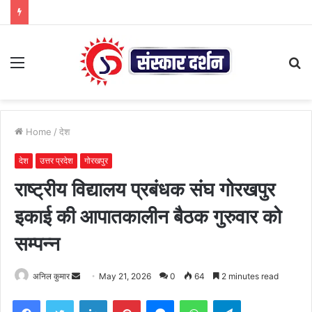
Menu
S
fo
Home
/
देश
देश
उत्तर प्रदेश
गोरखपुर
राष्ट्रीय विद्यालय प्रबंधक संघ गोरखपुर
इकाई की आपातकालीन बैठक गुरुवार को
सम्पन्न
Send
अनिल कुमार
May 21, 2026
0
64
2 minutes read
an
Facebook
Twitter
LinkedIn
Pinterest
Messenger
WhatsApp
Telegram
email