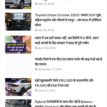
July 10, 2025
Toyota Urban Cruiser 2025: दमदार SUV लुक,
बढ़िया माइलेज और फीचर्स से भरपूर – कम बजट में प्रीमियम
फील!
July 10, 2025
राशन में अब फ्री चावल नहीं, अब मिलेंगी ये 9 चीजें, राशन
कार्ड धारकों के लिए सरकार ने बदल दी पूरी स्कीम
April 29, 2024
मंदसौर जिले में स्पा सेंटर एव मसाज पार्लर की आड़ मे हो रहा है
दैह व्यापार
November 17, 2024
बड़ी खुशखबरी! सिर्फ ₹60,000 के डाउनपेमेंट और
₹8,500 की EMI में घर लाएं
June 25, 2025
Hybrid टेक्नोलॉजी के साथ लौट रही है Baleno –
माइलेज 40+kmpl और कीमत आम आदमी की जेब में!