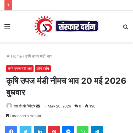
Menu
S
fo
Home
/
कृषि उपज मंडी भाव
कृषि उपज मंडी भाव
कृषि दर्शन
कृषि उपज मंडी नीमच भाव 20 मई 2026
बुधवार
Send
एस डी ओ रिपोर्टर
May 20, 2026
0
190
an
Less than a minute
email
Facebook
Twitter
LinkedIn
Pinterest
Messenger
WhatsApp
Telegram