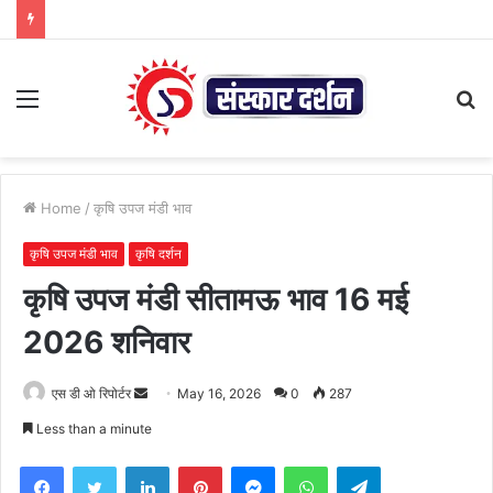
Menu
S
fo
Home
/
कृषि उपज मंडी भाव
कृषि उपज मंडी भाव
कृषि दर्शन
कृषि उपज मंडी सीतामऊ भाव 16 मई
2026 शनिवार
Send
एस डी ओ रिपोर्टर
May 16, 2026
0
287
an
Less than a minute
email
Facebook
Twitter
LinkedIn
Pinterest
Messenger
WhatsApp
Telegram