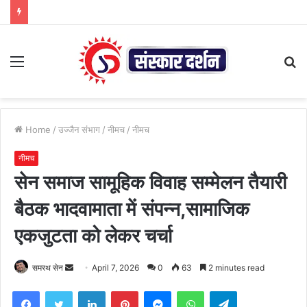
Menu
S
fo
Home
/
उज्जैन संभाग
/
नीमच
/
नीमच
नीमच
सेन समाज सामूहिक विवाह सम्मेलन तैयारी
बैठक भादवामाता में संपन्न,सामाजिक
एकजुटता को लेकर चर्चा
Send
समरथ सेन
April 7, 2026
0
63
2 minutes read
an
Facebook
Twitter
LinkedIn
Pinterest
Messenger
WhatsApp
Telegram
email