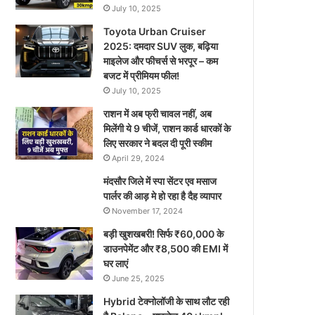
July 10, 2025
Toyota Urban Cruiser
2025: दमदार SUV लुक, बढ़िया
माइलेज और फीचर्स से भरपूर – कम
बजट में प्रीमियम फील!
July 10, 2025
राशन में अब फ्री चावल नहीं, अब
मिलेंगी ये 9 चीजें, राशन कार्ड धारकों के
लिए सरकार ने बदल दी पूरी स्कीम
April 29, 2024
मंदसौर जिले में स्पा सेंटर एव मसाज
पार्लर की आड़ मे हो रहा है दैह व्यापार
November 17, 2024
बड़ी खुशखबरी! सिर्फ ₹60,000 के
डाउनपेमेंट और ₹8,500 की EMI में
घर लाएं
June 25, 2025
Hybrid टेक्नोलॉजी के साथ लौट रही