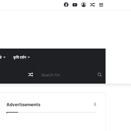
Facebook
YouTube
Log
Random
Sidebar
In
Article
्क
कृषि दर्शन
Random
Search
Article
for
Advertisements