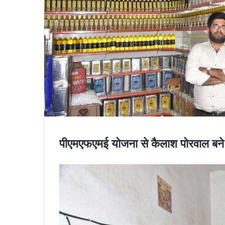
पीएमएफएमई योजना से कैलाश पोरवाल बने शु