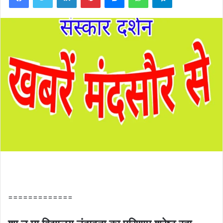
=============