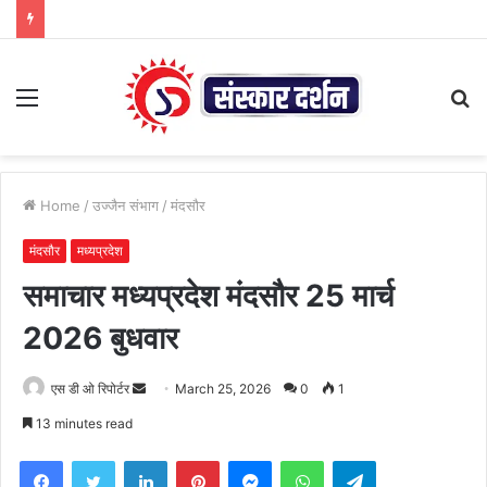
Menu
S
fo
Home
/
उज्जैन संभाग
/
मंदसौर
मंदसौर
मध्यप्रदेश
समाचार मध्यप्रदेश मंदसौर 25 मार्च
2026 बुधवार
Send
एस डी ओ रिपोर्टर
March 25, 2026
0
1
an
13 minutes read
email
Facebook
Twitter
LinkedIn
Pinterest
Messenger
WhatsApp
Telegram